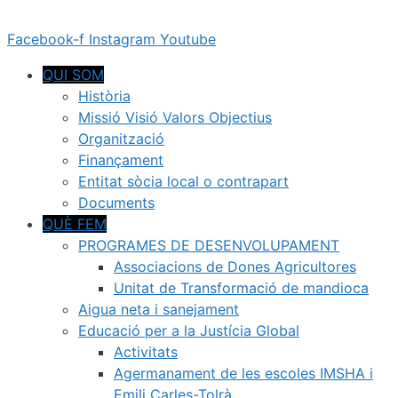
Vés
al
Facebook-f
Instagram
Youtube
contingut
QUI SOM
Història
Missió Visió Valors Objectius
Organització
Finançament
Entitat sòcia local o contrapart
Documents
QUÈ FEM
PROGRAMES DE DESENVOLUPAMENT
Associacions de Dones Agricultores
Unitat de Transformació de mandioca
Aigua neta i sanejament
Educació per a la Justícia Global
Activitats
Agermanament de les escoles IMSHA i
Emili Carles-Tolrà