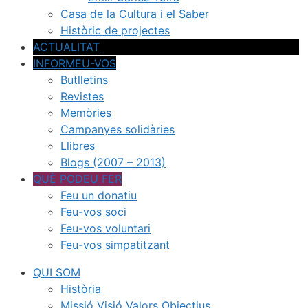
Casa de la Cultura i el Saber
Històric de projectes
ACTUALITAT
INFORMEU-VOS
Butlletins
Revistes
Memòries
Campanyes solidàries
Llibres
Blogs (2007 – 2013)
QUÈ PODEU FER
Feu un donatiu
Feu-vos soci
Feu-vos voluntari
Feu-vos simpatitzant
QUI SOM
Història
Missió Visió Valors Objectius