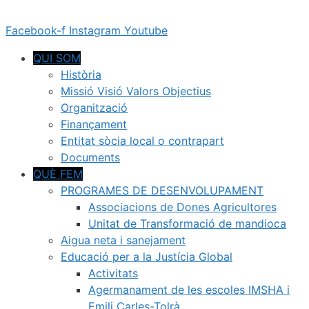
Vés
al
Facebook-f
Instagram
Youtube
contingut
QUI SOM
Història
Missió Visió Valors Objectius
Organització
Finançament
Entitat sòcia local o contrapart
Documents
QUÈ FEM
PROGRAMES DE DESENVOLUPAMENT
Associacions de Dones Agricultores
Unitat de Transformació de mandioca
Aigua neta i sanejament
Educació per a la Justícia Global
Activitats
Agermanament de les escoles IMSHA i
Emili Carles-Tolrà