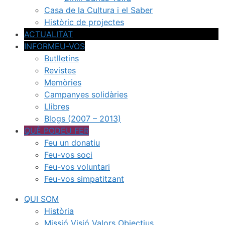
Casa de la Cultura i el Saber
Històric de projectes
ACTUALITAT
INFORMEU-VOS
Butlletins
Revistes
Memòries
Campanyes solidàries
Llibres
Blogs (2007 – 2013)
QUÈ PODEU FER
Feu un donatiu
Feu-vos soci
Feu-vos voluntari
Feu-vos simpatitzant
QUI SOM
Història
Missió Visió Valors Objectius