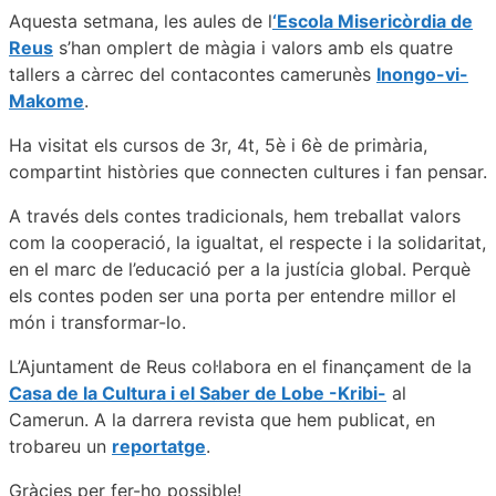
Aquesta setmana, les aules de l
‘Escola Misericòrdia de
Reus
s’han omplert de màgia i valors amb els quatre
tallers a càrrec del contacontes camerunès
Inongo-vi-
Makome
.
Ha visitat els cursos de 3r, 4t, 5è i 6è de primària,
compartint històries que connecten cultures i fan pensar.
A través dels contes tradicionals, hem treballat valors
com la cooperació, la igualtat, el respecte i la solidaritat,
en el marc de l’educació per a la justícia global. Perquè
els contes poden ser una porta per entendre millor el
món i transformar-lo.
L’Ajuntament de Reus col·labora en el finançament de la
Casa de la Cultura i el Saber de Lobe -Kribi-
al
Camerun. A la darrera revista que hem publicat, en
trobareu un
reportatge
.
Gràcies per fer-ho possible!